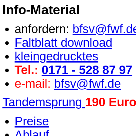
Info-Material
anfordern:
bfsv@fwf.d
Faltblatt download
kleingedrucktes
Tel.:
0171 - 528 87 97
e-mail:
bfsv@fwf.de
Tandemsprung
190 Eur
Preise
Ablauf